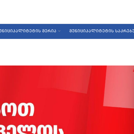
ᲣᲜᲘᲪᲘᲞᲐᲚᲘᲢᲔᲢᲘᲡ ᲛᲔᲠᲘᲐ
ᲛᲣᲜᲘᲪᲘᲞᲐᲚᲘᲢᲔᲢᲘᲡ ᲡᲐᲙᲠᲔ