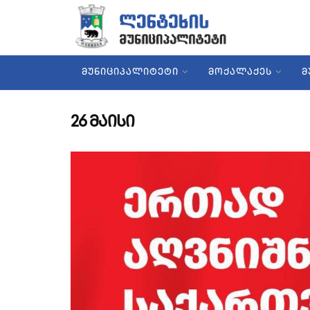
ᲛᲣᲜᲘᲪᲘᲞᲐᲚᲘᲢᲔᲢᲘ
ᲛᲝᲥᲐᲚᲐᲥᲔᲡ
Მ
26 მაისი