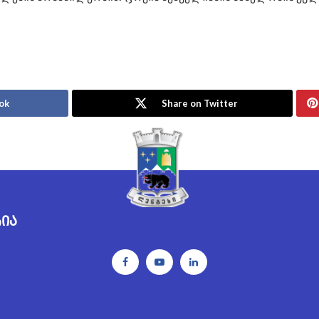
ok
Share on Twitter
რია