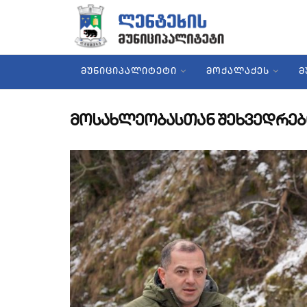
ᲛᲣᲜᲘᲪᲘᲞᲐᲚᲘᲢᲔᲢᲘ
ᲛᲝᲥᲐᲚᲐᲥᲔᲡ
Მ
მოსახლეობასთან შეხვედრებ