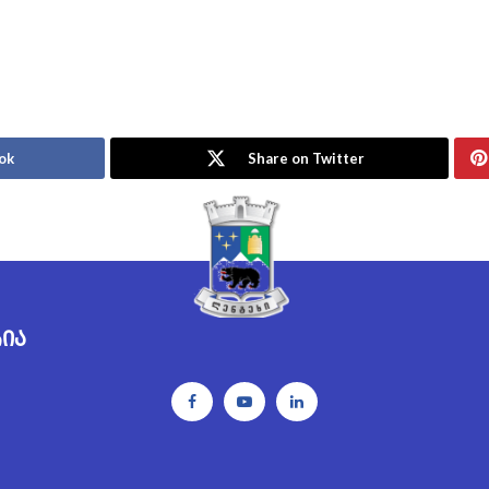
ok
Share on Twitter
რია